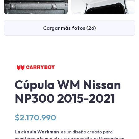
Cargar más fotos (26)
Cúpula WM Nissan
NP300 2015-2021
$
2.170.990
La cúpula Workman
es un diseño creado para
adaptarse a lo que el usuario necesita, está creada en