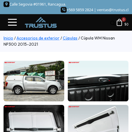
Calle Segovia #01961, Rancagua.
+569 5859 2824 |
ventas@trustus.cl
$
0
Inicio
/
Accesorios de exterior
/
Cúpulas
/
Cúpula WM Nissan
NP300 2015-2021