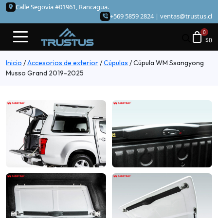
Calle Segovia #01961, Rancagua.
+569 5859 2824 |
ventas@trustus.cl
$
0
Inicio
/
Accesorios de exterior
/
Cúpulas
/
Cúpula WM Ssangyong
Musso Grand 2019-2025