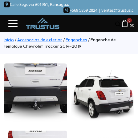
Calle Segovia #01961, Rancagua.
+569 5859 2824 |
ventas@trustus.cl
$
0
Inicio
/
Accesorios de exterior
/
Enganches
/
Enganche de
remolque Chevrolet Tracker 2014-2019