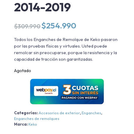
2014-2019
El
El
$
254.990
$
309.990
precio
precio
original
actual
Todos los Enganches de Remolque de Keko pasaron
era:
es:
por las pruebas físicas y virtuales. Usted puede
$309.990.
$254.990.
remolcar sin preocuparse, porque la resistencia y la
capacidad de tracción son garantizadas.
Agotado
Categorías:
Accesorios de exterior
,
Enganches
,
Enganches de remolques
Marca:
Keko