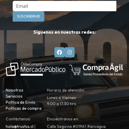
Email
SUSCRIBIRME
Síguenos en nuestras redes:
Nosotros
Horario de atención:
Servicios
Lunes a Viernes
Política de Envío
9.00 a 17.30 hrs.
Políticas de compra
Contáctanos:
Encuéntranos en:
hola@trustus.cl
|
Calle Segovia #01961, Rancagua.