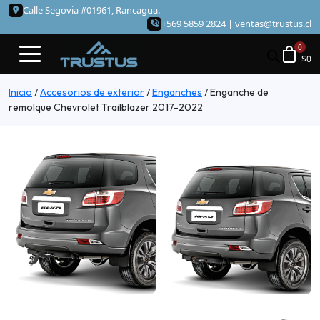
Calle Segovia #01961, Rancagua.
+569 5859 2824 |
ventas@trustus.cl
$
0
Inicio
/
Accesorios de exterior
/
Enganches
/
Enganche de
remolque Chevrolet Trailblazer 2017-2022