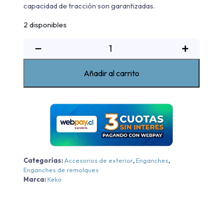
capacidad de tracción son garantizadas.
2 disponibles
Enganche
−
+
de
remolque
Añadir al carrito
Chevrolet
Trailblazer
2017-
2022
cantidad
Categorías:
Accesorios de exterior
,
Enganches
,
Enganches de remolques
Marca:
Keko