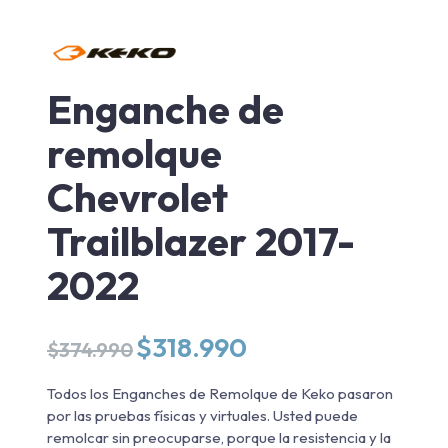
Enganche de
remolque
Chevrolet
Trailblazer 2017-
2022
El
El
$
318.990
$
374.990
precio
precio
original
actual
Todos los Enganches de Remolque de Keko pasaron
era:
es:
por las pruebas físicas y virtuales. Usted puede
$374.990.
$318.990.
remolcar sin preocuparse, porque la resistencia y la