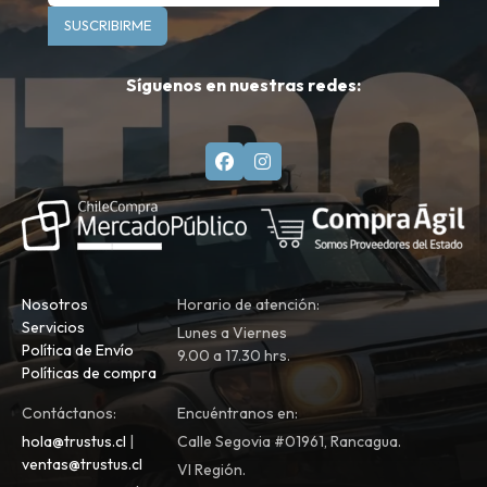
SUSCRIBIRME
Síguenos en nuestras redes:
Nosotros
Horario de atención:
Servicios
Lunes a Viernes
Política de Envío
9.00 a 17.30 hrs.
Políticas de compra
Contáctanos:
Encuéntranos en:
hola@trustus.cl
|
Calle Segovia #01961, Rancagua.
ventas@trustus.cl
VI Región.