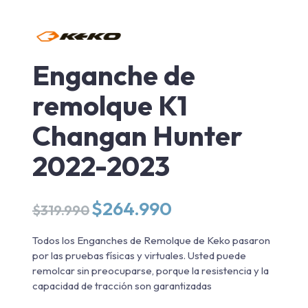
Enganche de
remolque K1
Changan Hunter
2022-2023
El
El
$
264.990
$
319.990
precio
precio
original
actual
Todos los Enganches de Remolque de Keko pasaron
era:
es:
por las pruebas físicas y virtuales. Usted puede
$319.990.
$264.990.
remolcar sin preocuparse, porque la resistencia y la
capacidad de tracción son garantizadas