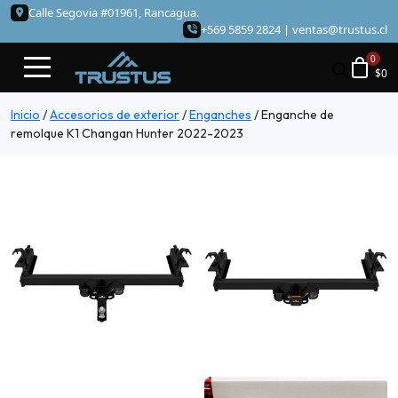
Calle Segovia #01961, Rancagua.
+569 5859 2824 |
ventas@trustus.cl
$
0
Inicio
/
Accesorios de exterior
/
Enganches
/
Enganche de
remolque K1 Changan Hunter 2022-2023