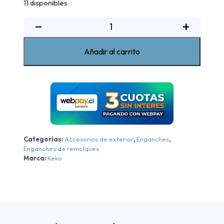
11 disponibles
Enganche
−
+
de
remolque
Añadir al carrito
K1
Changan
Hunter
2022-
2023
cantidad
Categorías:
Accesorios de exterior
,
Enganches
,
Enganches de remolques
Marca:
Keko