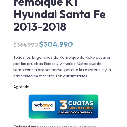
remolque K1
Hyundai Santa Fe
2013-2018
El
El
$
304.990
$
364.990
precio
precio
original
actual
Todos los Enganches de Remolque de Keko pasaron
era:
es:
por las pruebas físicas y virtuales. Usted puede
$364.990.
$304.990.
remolcar sin preocuparse, porque la resistencia y la
capacidad de tracción son garantizadas.
Agotado
Categorías:
Accesorios de exterior
,
Enganches
,