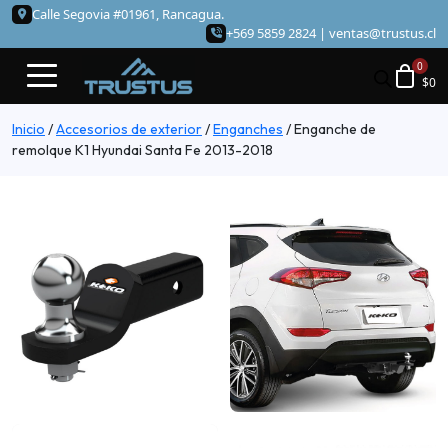
Calle Segovia #01961, Rancagua.
+569 5859 2824 |
ventas@trustus.cl
$
0
Inicio
/
Accesorios de exterior
/
Enganches
/
Enganche de
remolque K1 Hyundai Santa Fe 2013-2018