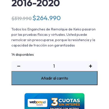
2016-2020
El
El
$
264.990
$
319.990
precio
precio
original
actual
Todos los Enganches de Remolque de Keko pasaron
era:
es:
por las pruebas físicas y virtuales. Usted puede
$319.990.
$264.990.
remolcar sin preocuparse, porque la resistencia y la
capacidad de tracción son garantizadas
14 disponibles
Enganche
−
+
de
remolque
Añadir al carrito
K1
Nissan
NP300
2016-
2020