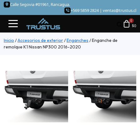
Calle Segovia #01961, Rancagua.
+569 5859 2824 |
ventas@trustus.cl
$
0
Inicio
/
Accesorios de exterior
/
Enganches
/
Enganche de
remolque K1 Nissan NP300 2016-2020