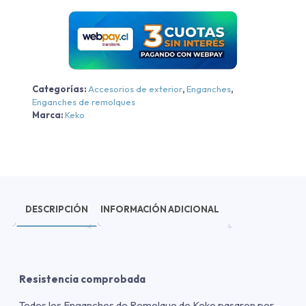
Rav4
2019-
2022
cantidad
Categorías:
Accesorios de exterior
,
Enganches
,
Enganches de remolques
Marca:
Keko
DESCRIPCIÓN
INFORMACIÓN ADICIONAL
Resistencia comprobada
Todos los Enganches de Remolque de Keko pasaron por