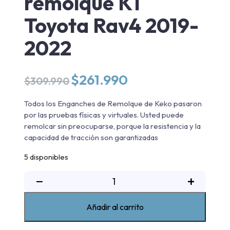
remolque K1
Toyota Rav4 2019-
2022
El
El
$
261.990
$
309.990
precio
precio
original
actual
Todos los Enganches de Remolque de Keko pasaron
era:
es:
por las pruebas físicas y virtuales. Usted puede
$309.990.
$261.990.
remolcar sin preocuparse, porque la resistencia y la
capacidad de tracción son garantizadas
5 disponibles
Enganche
−
+
de
remolque
Añadir al carrito
K1
Toyota