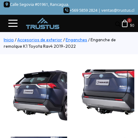
Calle Segovia #01961, Rancagua.
+569 5859 2824 |
ventas@trustus.cl
$
0
Inicio
/
Accesorios de exterior
/
Enganches
/
Enganche de
remolque K1 Toyota Rav4 2019-2022