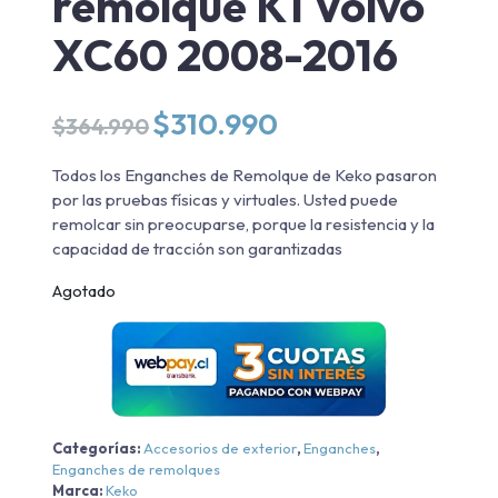
remolque K1 Volvo
XC60 2008-2016
El
El
$
310.990
$
364.990
precio
precio
original
actual
Todos los Enganches de Remolque de Keko pasaron
era:
es:
por las pruebas físicas y virtuales. Usted puede
$364.990.
$310.990.
remolcar sin preocuparse, porque la resistencia y la
capacidad de tracción son garantizadas
Agotado
Categorías:
Accesorios de exterior
,
Enganches
,
Enganches de remolques
Marca:
Keko