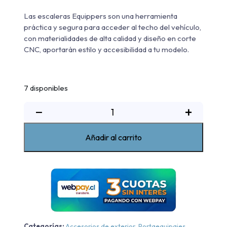
Las escaleras Equippers son una herramienta
práctica y segura para acceder al techo del vehículo,
con materialidades de alta calidad y diseño en corte
CNC, aportarán estilo y accesibilidad a tu modelo.
7 disponibles
Escalera
−
+
Suzuki
Jimny
Añadir al carrito
2019-
2023
cantidad
Categorías:
Accesorios de exterior
,
Portaequipajes
,