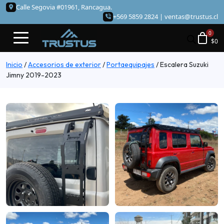
Calle Segovia #01961, Rancagua.
+569 5859 2824 |
ventas@trustus.cl
$
0
Inicio
/
Accesorios de exterior
/
Portaequipajes
/
Escalera Suzuki
Jimny 2019-2023