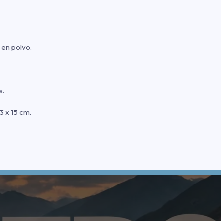
 en polvo.
s.
 x 15 cm.