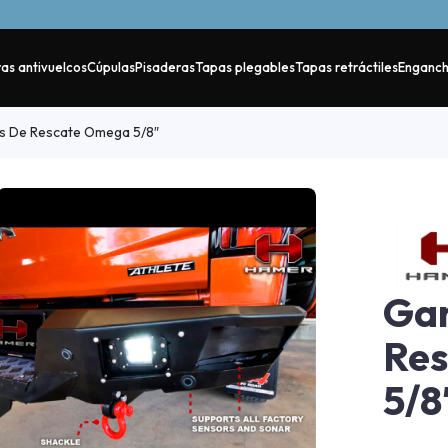
as antivuelcos
Cúpulas
Pisaderas
Tapas plegables
Tapas retráctiles
Enganc
 De Rescate Omega 5/8″
Ga
Re
5/8