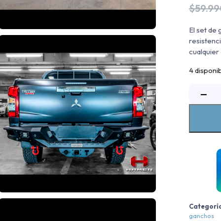
$
59.99
El set d
resistenc
cualquier 
4 disponi
−
R
5
c
Categorí
ganchos