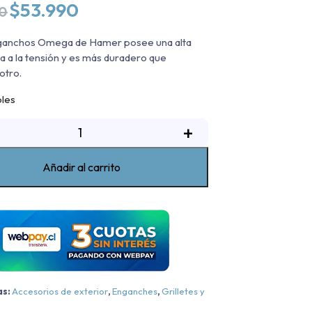
El
El
$
53.990
0
precio
precio
original
actual
e ganchos Omega de Hamer posee una alta
era:
es:
ia a la tensión y es más duradero que
$59.990.
$53.990.
otro.
bles
Ganchos
+
De
escate
Añadir al carrito
Omega
/8"
antidad
as:
Accesorios de exterior
,
Enganches
,
Grilletes y