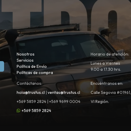
Nosotros
Horario de atención:
Servicios
Lunes a Viernes
Política de Envío
9.00 a 17.30 hrs.
Políticas de compra
Contáctanos:
Encuéntranos en:
hola@trustus.cl
|
ventas@trustus.cl
Calle Segovia #01961
+569 5859 2824 | +569 9699 0004
VI Región.
+569 5859 2824