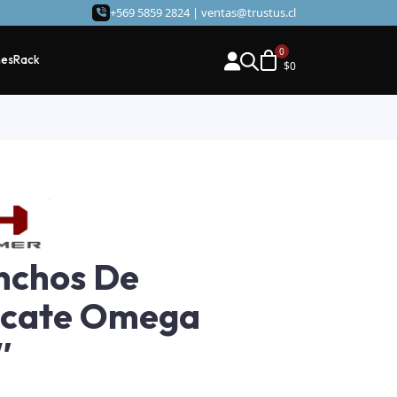
+569 5859 2824 |
ventas@trustus.cl
hes
Rack
$
0
nchos De
scate Omega
″