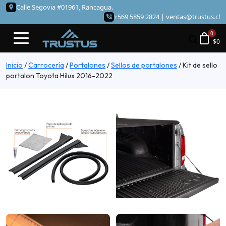
Calle Segovia #01961, Rancagua.
+569 5859 2824 |
ventas@trustus.cl
$
0
Inicio
/
Carrocería
/
Portalones
/
Sellos de portalones
/
Kit de sello
portalon Toyota Hilux 2016-2022