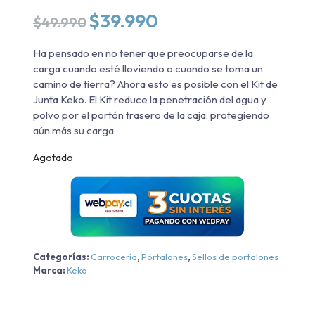
El
El
$
39.990
$
49.990
precio
precio
original
actual
Ha pensado en no tener que preocuparse de la
era:
es:
carga cuando esté lloviendo o cuando se toma un
$49.990.
$39.990.
camino de tierra? Ahora esto es posible con el Kit de
Junta Keko. El Kit reduce la penetración del agua y
polvo por el portón trasero de la caja, protegiendo
aún más su carga.
Agotado
Categorías:
Carrocería
,
Portalones
,
Sellos de portalones
Marca:
Keko