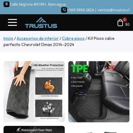
Calle Segovia #01961, Rancagua.
+569 5859 2824 |
ventas@trustus.cl
$
0
Inicio
/
Accesorios de interior
/
Cubre pisos
/
Kit Pisos calce
perfecto Chevrolet Dmax 2014-2024