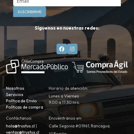
SUSCRIBIRME
Síguenos en nuestras redes:
Nosotros
Horario de atención:
Servicios
Lunes a Viernes
Política de Envío
9.00 a 17.30 hrs.
Políticas de compra
Contáctanos:
Encuéntranos en:
hola@trustus.cl
|
Calle Segovia #01961, Rancagua.
ventas@trustus.cl
VI Región.