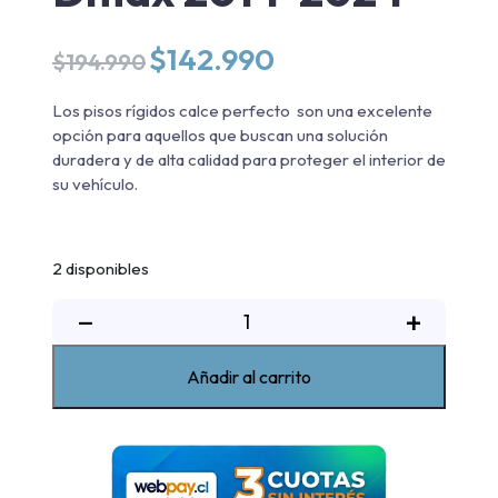
El
El
$
142.990
$
194.990
precio
precio
original
actual
Los pisos rígidos calce perfecto son una excelente
era:
es:
opción para aquellos que buscan una solución
$194.990.
$142.990.
duradera y de alta calidad para proteger el interior de
su vehículo.
2 disponibles
Kit
−
+
Pisos
calce
Añadir al carrito
perfecto
Chevrolet
Dmax
2014-