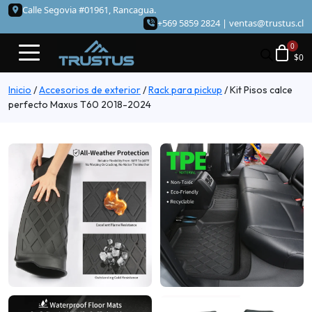
Calle Segovia #01961, Rancagua.
+569 5859 2824 |
ventas@trustus.cl
$
0
Inicio
/
Accesorios de exterior
/
Rack para pickup
/
Kit Pisos calce
perfecto Maxus T60 2018-2024