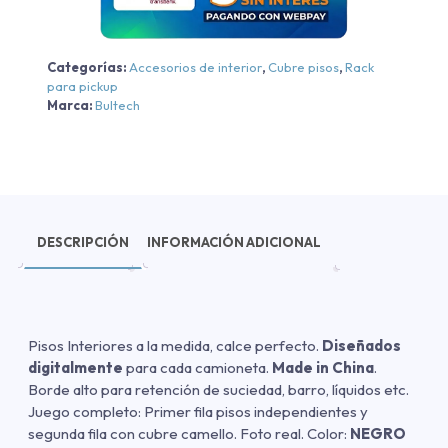
2024
cantidad
Categorías:
Accesorios de interior
,
Cubre pisos
,
Rack
para pickup
Marca:
Bultech
DESCRIPCIÓN
INFORMACIÓN ADICIONAL
Pisos Interiores a la medida, calce perfecto.
Diseñados
digitalmente
para cada camioneta.
Made in China
.
Borde alto para retención de suciedad, barro, líquidos etc.
Juego completo: Primer fila pisos independientes y
segunda fila con cubre camello. Foto real. Color:
NEGRO