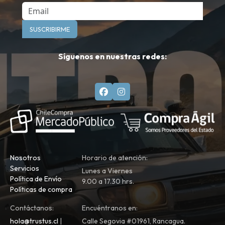
Email
SUSCRIBIRME
Síguenos en nuestras redes:
Nosotros
Horario de atención:
Servicios
Lunes a Viernes
Política de Envío
9.00 a 17.30 hrs.
Políticas de compra
Contáctanos:
Encuéntranos en:
hola@trustus.cl
|
Calle Segovia #01961, Rancagua.