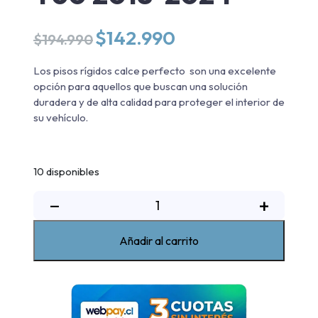
El
El
$
142.990
$
194.990
precio
precio
original
actual
Los pisos rígidos calce perfecto son una excelente
era:
es:
opción para aquellos que buscan una solución
$194.990.
$142.990.
duradera y de alta calidad para proteger el interior de
su vehículo.
10 disponibles
Kit
−
+
Pisos
calce
Añadir al carrito
perfecto
Maxus
T60
2018-