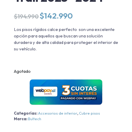
El
El
$
142.990
$
194.990
precio
precio
original
actual
Los pisos rígidos calce perfecto son una excelente
era:
es:
opción para aquellos que buscan una solución
$194.990.
$142.990.
duradera y de alta calidad para proteger el interior de
su vehículo.
Agotado
Categorías:
Accesorios de interior
,
Cubre pisos
Marca:
Bultech