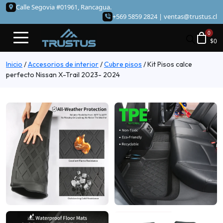
Calle Segovia #01961, Rancagua.
+569 5859 2824 |
ventas@trustus.cl
$
0
Inicio
/
Accesorios de interior
/
Cubre pisos
/
Kit Pisos calce
perfecto Nissan X-Trail 2023- 2024