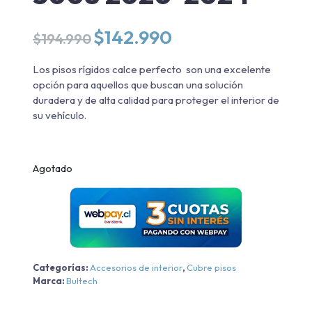
El
El
$
142.990
$
194.990
precio
precio
original
actual
Los pisos rígidos calce perfecto son una excelente
era:
es:
opción para aquellos que buscan una solución
$194.990.
$142.990.
duradera y de alta calidad para proteger el interior de
su vehículo.
Agotado
Categorías:
Accesorios de interior
,
Cubre pisos
Marca:
Bultech