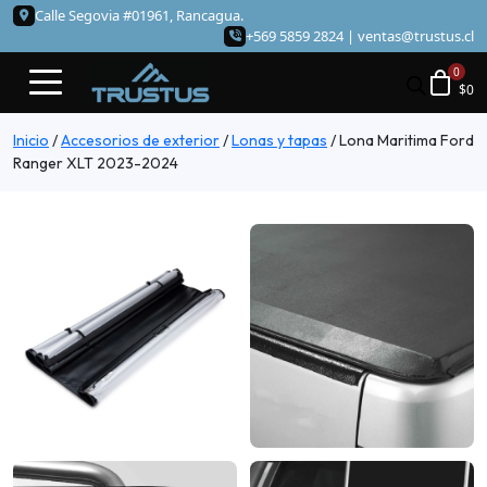
Calle Segovia #01961, Rancagua.
+569 5859 2824 |
ventas@trustus.cl
$
0
Inicio
/
Accesorios de exterior
/
Lonas y tapas
/
Lona Maritima Ford
Ranger XLT 2023-2024