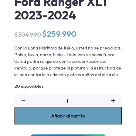
Ford Ranger XLT
2023-2024
El
El
$
259.990
$
304.990
precio
precio
original
actual
Con la Lona Marítima de Keko, usted no se preocupa.
era:
es:
Polvo, lluvia, barro, hielo… todo eso va hacia fuera.
$304.990.
$259.990.
Usted podrá relajarse con la conservación del
vehículo, porque protege la pintura y la estructura de
la lona contra la oxidación y otros daños del día a día.
20 disponibles
Lona
−
+
Maritima
Ford
Añadir al carrito
Ranger
XLT
2023-