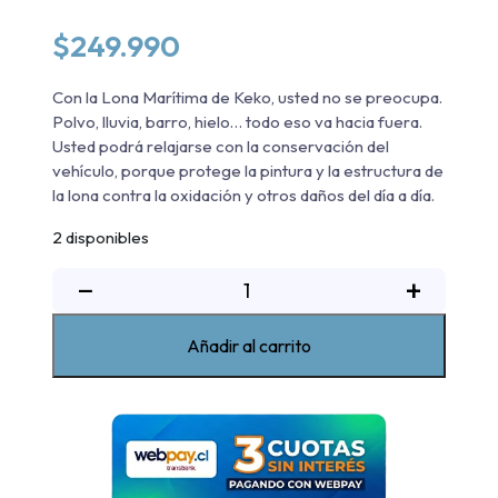
$
249.990
Con la Lona Marítima de Keko, usted no se preocupa.
Polvo, lluvia, barro, hielo… todo eso va hacia fuera.
Usted podrá relajarse con la conservación del
vehículo, porque protege la pintura y la estructura de
la lona contra la oxidación y otros daños del día a día.
2 disponibles
Lona
−
+
Marítima
Great
Añadir al carrito
Wall
Wingle
5
2017-
2024
cantidad