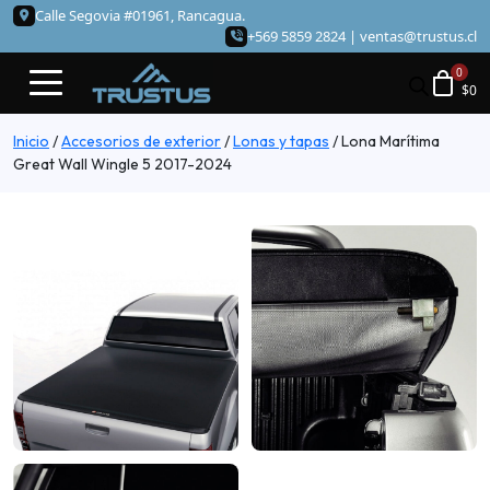
Calle Segovia #01961, Rancagua.
+569 5859 2824 |
ventas@trustus.cl
$
0
Inicio
/
Accesorios de exterior
/
Lonas y tapas
/
Lona Marítima
Great Wall Wingle 5 2017-2024