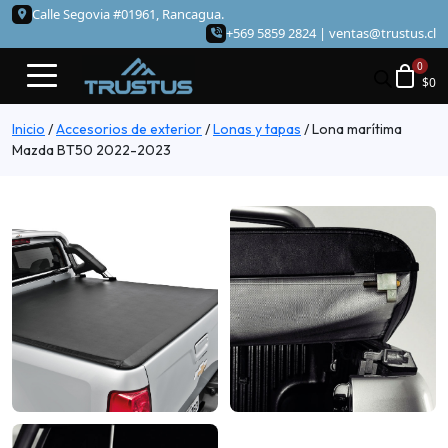
Calle Segovia #01961, Rancagua.
+569 5859 2824 |
ventas@trustus.cl
$
0
Inicio
/
Accesorios de exterior
/
Lonas y tapas
/
Lona marítima
Mazda BT50 2022-2023