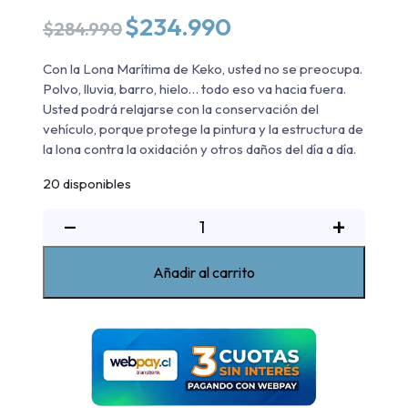
El
El
$
234.990
$
284.990
precio
precio
original
actual
Con la Lona Marítima de Keko, usted no se preocupa.
era:
es:
Polvo, lluvia, barro, hielo… todo eso va hacia fuera.
$284.990.
$234.990.
Usted podrá relajarse con la conservación del
vehículo, porque protege la pintura y la estructura de
la lona contra la oxidación y otros daños del día a día.
20 disponibles
Lona
−
+
marítima
Mazda
Añadir al carrito
BT50
2022-
2023
cantidad