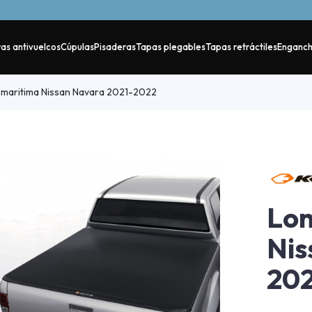
as antivuelcos
Cúpulas
Pisaderas
Tapas plegables
Tapas retráctiles
Enganc
maritima Nissan Navara 2021-2022
Lon
Nis
20