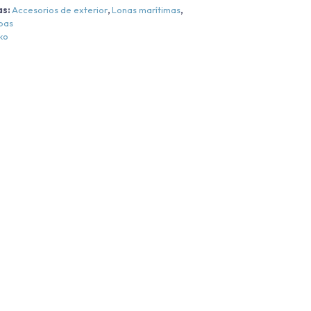
as:
Accesorios de exterior
,
Lonas marítimas
,
apas
ko