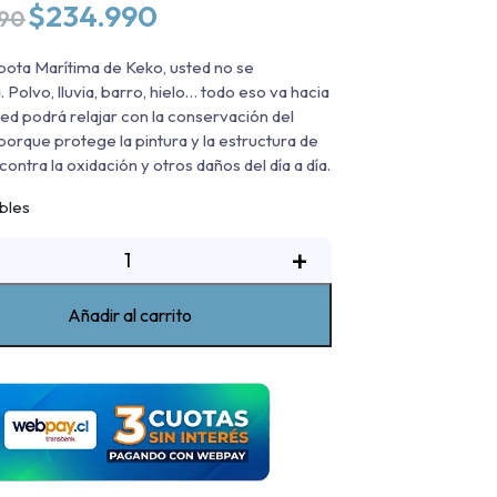
El
El
$
234.990
990
precio
precio
original
actual
pota Marítima de Keko, usted no se
era:
es:
 Polvo, lluvia, barro, hielo… todo eso va hacia
$284.990.
$234.990.
ted podrá relajar con la conservación del
 porque protege la pintura y la estructura de
contra la oxidación y otros daños del día a día.
ibles
Lona
+
aritima
issan
Añadir al carrito
avara
021-
2022
antidad