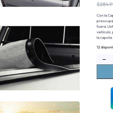
$
284.
Con la Ca
preocupa.
fuera. Us
vehículo,
la capota 
12 dispon
−
m
N
N
2
c