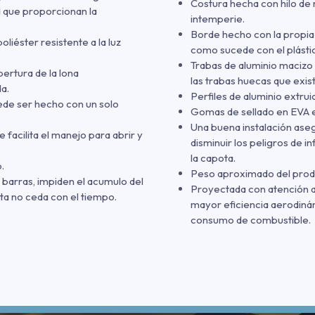
Costura hecha con hilo de n
d que proporcionan la
intemperie.
Borde hecho con la propia 
iéster resistente a la luz
como sucede con el plásti
Trabas de aluminio macizo
ertura de la lona
las trabas huecas que exis
a.
Perfiles de aluminio extruid
ede ser hecho con un solo
Gomas de sellado en EVA e
Una buena instalación ase
e facilita el manejo para abrir y
disminuir los peligros de i
la capota.
.
Peso aproximado del produ
s barras, impiden el acumulo del
Proyectada con atención a 
ta no ceda con el tiempo.
mayor eficiencia aerodinám
consumo de combustible.