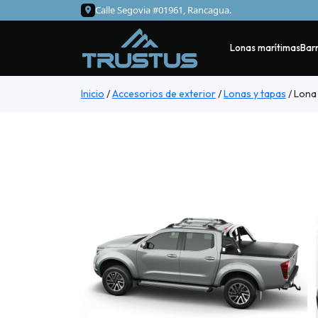
Calle Segovia #01961, Rancagua.
Lonas marítimas
Barr
Inicio
/
Accesorios de exterior
/
Lonas y tapas
/
Lona 