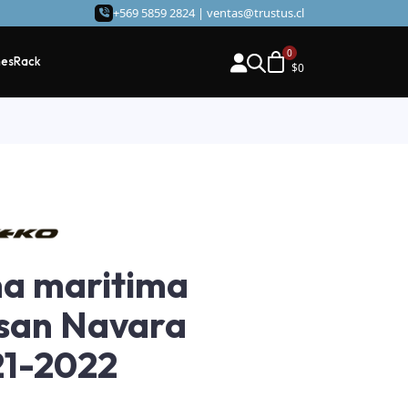
+569 5859 2824 |
ventas@trustus.cl
hes
Rack
$
0
a maritima
san Navara
21-2022