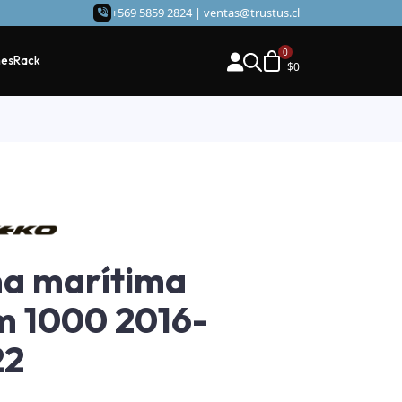
+569 5859 2824 |
ventas@trustus.cl
hes
Rack
$
0
a marítima
 1000 2016-
22