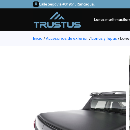
Calle Segovia #01961, Rancagua.
Lonas marítimas
Barr
Inicio
/
Accesorios de exterior
/
Lonas y tapas
/
Lona 