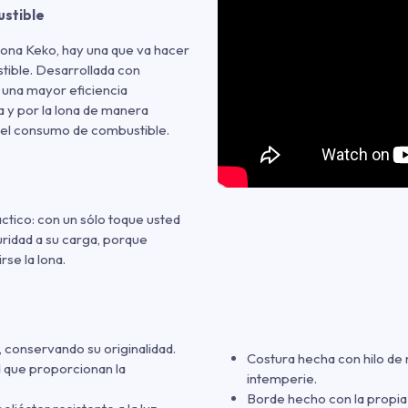
ustible
 Lona Keko, hay una que va hacer
stible. Desarrollada con
 una mayor eficiencia
a y por la lona de manera
n el consumo de combustible.
ctico: con un sólo toque usted
uridad a su carga, porque
rse la lona.
o, conservando su originalidad.
Costura hecha con hilo de n
d que proporcionan la
intemperie.
Borde hecho con la propia 