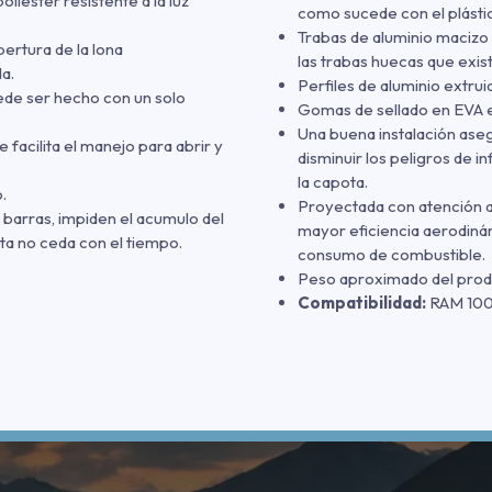
iéster resistente a la luz
como sucede con el plásti
Trabas de aluminio macizo
ertura de la lona
las trabas huecas que exis
a.
Perfiles de aluminio extruid
ede ser hecho con un solo
Gomas de sellado en EVA e
Una buena instalación ase
e facilita el manejo para abrir y
disminuir los peligros de i
la capota.
.
Proyectada con atención a 
s barras, impiden el acumulo del
mayor eficiencia aerodinám
ta no ceda con el tiempo.
consumo de combustible.
Peso aproximado del produc
Compatibilidad:
RAM 100