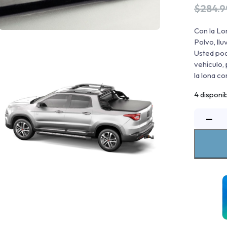
$
284.
Con la Lo
Polvo, llu
Usted pod
vehículo,
la lona co
4 disponi
−
m
2
c