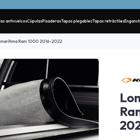
as antivuelcos
Cúpulas
Pisaderas
Tapas plegables
Tapas retráctiles
Enganc
marítima Ram 1000 2016-2022
Lon
Ram
20