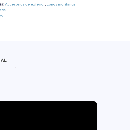
as:
Accesorios de exterior
,
Lonas marítimas
,
apas
ko
NAL