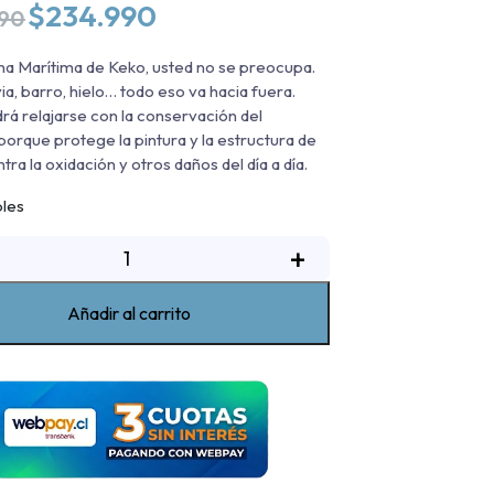
El
El
$
234.990
990
precio
precio
original
actual
na Marítima de Keko, usted no se preocupa.
era:
es:
via, barro, hielo… todo eso va hacia fuera.
$284.990.
$234.990.
rá relajarse con la conservación del
 porque protege la pintura y la estructura de
ntra la oxidación y otros daños del día a día.
bles
Lona
+
arítima
Ram
Añadir al carrito
1000
016-
2022
antidad