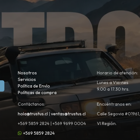
Nosotros
Horario de atención:
Servicios
Lunes a Viernes
Política de Envío
9.00 a 17.30 hrs.
Políticas de compra
Contáctanos:
Encuéntranos en:
hola@trustus.cl
|
ventas@trustus.cl
Calle Segovia #01961
+569 5859 2824 | +569 9699 0004
VI Región.
+569 5859 2824