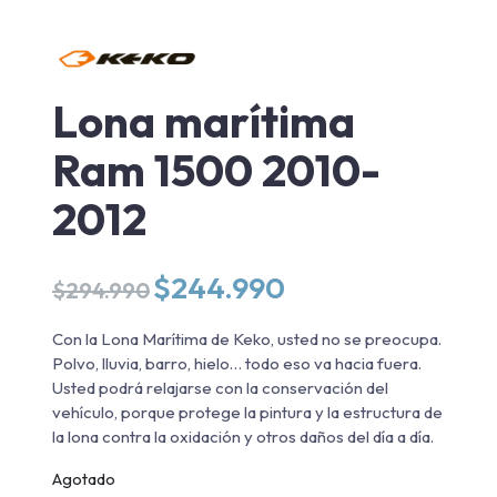
Lona marítima
Ram 1500 2010-
2012
El
El
$
244.990
$
294.990
precio
precio
original
actual
Con la Lona Marítima de Keko, usted no se preocupa.
era:
es:
Polvo, lluvia, barro, hielo… todo eso va hacia fuera.
$294.990.
$244.990.
Usted podrá relajarse con la conservación del
vehículo, porque protege la pintura y la estructura de
la lona contra la oxidación y otros daños del día a día.
Agotado