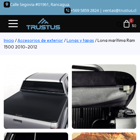
Calle Segovia #01961, Rancagua.
+569 5859 2824 |
ventas@trustus.cl
$
0
Inicio
/
Accesorios de exterior
/
Lonas y tapas
/
Lona marítima Ram
1500 2010-2012