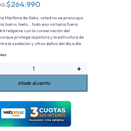
El
El
$
264.990
90
precio
precio
original
actual
na Marítima de Keko, usted no se preocupa.
era:
es:
via, barro, hielo… todo eso va hacia fuera.
$319.990.
$264.990.
rá relajarse con la conservación del
 porque protege la pintura y la estructura de
ntra la oxidación y otros daños del día a día.
bles
Lona
+
arítima
Ram
Añadir al carrito
Quad
Cab
012-
2022
antidad