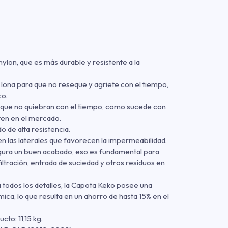
ylon, que es más durable y resistente a la
lona para que no reseque y agriete con el tiempo,
co.
 que no quiebran con el tiempo, como sucede con
ten en el mercado.
o de alta resistencia.
n las laterales que favorecen la impermeabilidad.
gura un buen acabado, eso es fundamental para
nfiltración, entrada de suciedad y otros residuos en
todos los detalles, la Capota Keko posee una
ica, lo que resulta en un ahorro de hasta 15% en el
to: 11,15 kg.