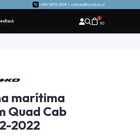
+569 5859 2824 |
ventas@trustus.cl
hes
Rack
$
0
a marítima
m Quad Cab
2-2022