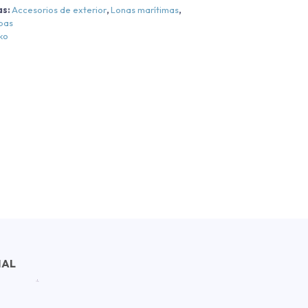
as:
Accesorios de exterior
,
Lonas marítimas
,
apas
ko
NAL