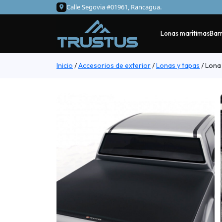
Calle Segovia #01961, Rancagua.
Lonas marítimas
Barr
Inicio
/
Accesorios de exterior
/
Lonas y tapas
/
Lona 