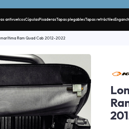
as antivuelcos
Cúpulas
Pisaderas
Tapas plegables
Tapas retráctiles
Enganc
marítima Ram Quad Cab 2012-2022
Lon
Ra
201