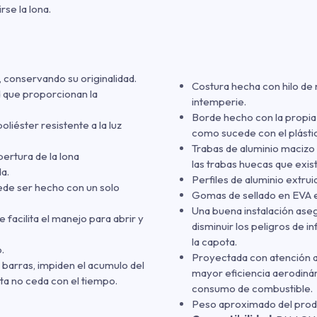
rse la lona.
o, conservando su originalidad.
Costura hecha con hilo de n
d que proporcionan la
intemperie.
Borde hecho con la propia 
iéster resistente a la luz
como sucede con el plásti
Trabas de aluminio macizo
ertura de la lona
las trabas huecas que exis
a.
Perfiles de aluminio extruid
ede ser hecho con un solo
Gomas de sellado en EVA e
Una buena instalación ase
e facilita el manejo para abrir y
disminuir los peligros de i
la capota.
.
Proyectada con atención a 
s barras, impiden el acumulo del
mayor eficiencia aerodinám
ta no ceda con el tiempo.
consumo de combustible.
Peso aproximado del produc