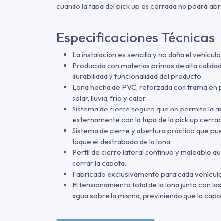
cuando la tapa del pick up es cerrada no podrá abri
Especificaciones Técnicas
La instalación es sencilla y no daña el vehícul
Producida con materias primas de alta calida
durabilidad y funcionalidad del producto.
Lona hecha de PVC, reforzada con trama en pol
solar, lluvia, frío y calor.
Sistema de cierre seguro que no permite la ab
externamente con la tapa de la pick up cerrad
Sistema de cierre y abertura práctico que pu
toque el destrabado de la lona.
Perfil de cierre lateral continuo y maleable qu
cerrar la capota.
Fabricado exclusivamente para cada vehículo
El tensionamiento total de la lona junto con la
agua sobre la misma, previniendo que la capo