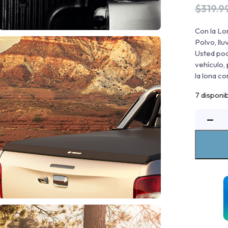
$
319.9
Con la Lo
Polvo, llu
Usted pod
vehículo,
la lona co
7 disponi
−
m
2
c