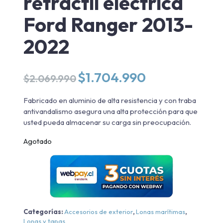
retráctil eléctrica
Ford Ranger 2013-
2022
El
El
$
1.704.990
$
2.069.990
precio
precio
original
actual
Fabricado en aluminio de alta resistencia y con traba
era:
es:
antivandalismo asegura una alta protección para que
$2.069.990.
$1.704.990.
usted pueda almacenar su carga sin preocupación.
Agotado
Categorías:
Accesorios de exterior
,
Lonas marítimas
,
Lonas y tapas