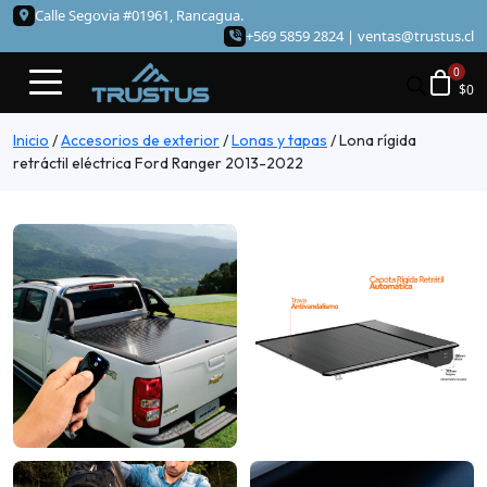
Calle Segovia #01961, Rancagua.
+569 5859 2824 |
ventas@trustus.cl
$
0
Inicio
/
Accesorios de exterior
/
Lonas y tapas
/
Lona rígida
retráctil eléctrica Ford Ranger 2013-2022