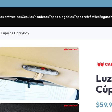
as antivuelcos
Cúpulas
Pisaderas
Tapas plegables
Tapas retráctiles
Enganc
r Cúpulas Carryboy
Luz
Cúp
$
59.