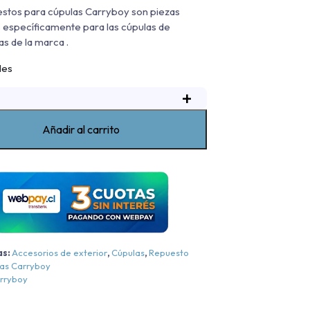
stos para cúpulas Carryboy son piezas
 específicamente para las cúpulas de
s de la marca .
les
+
uz
nterior
úpulas
Añadir al carrito
arryboy
antidad
as:
Accesorios de exterior
,
Cúpulas
,
Repuesto
las Carryboy
rryboy