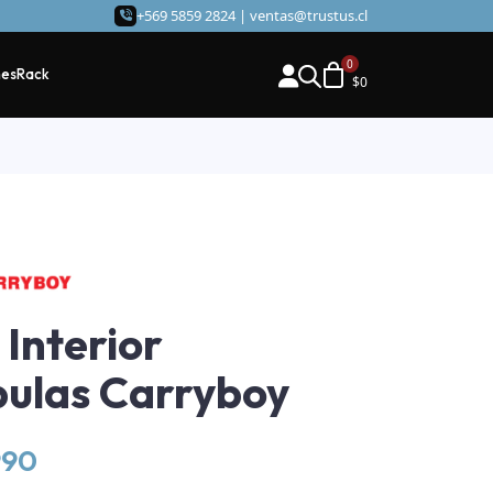
+569 5859 2824 |
ventas@trustus.cl
hes
Rack
$
0
 Interior
ulas Carryboy
990