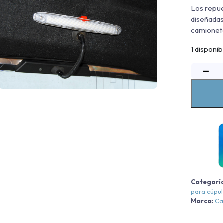
Los repue
diseñadas
camioneta
1 disponib
−
L
I
C
C
c
Categorí
para cúpu
Marca:
Ca