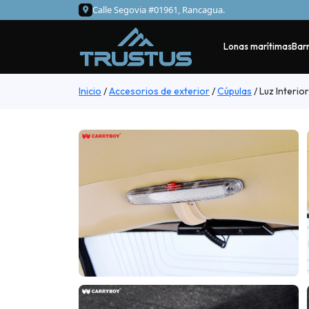
Calle Segovia #01961, Rancagua.
Lonas marítimas
Barr
Inicio
/
Accesorios de exterior
/
Cúpulas
/
Luz Interio