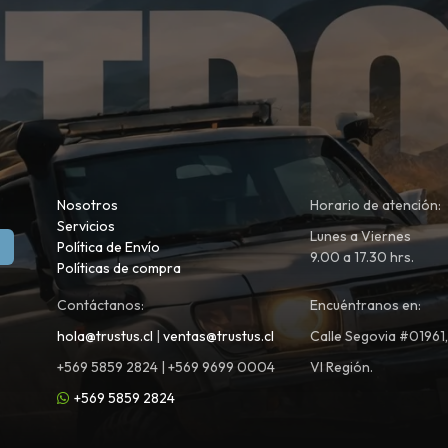
Nosotros
Horario de atención:
Servicios
Lunes a Viernes
Política de Envío
9.00 a 17.30 hrs.
Políticas de compra
Contáctanos:
Encuéntranos en:
hola@trustus.cl
|
ventas@trustus.cl
Calle Segovia #01961
+569 5859 2824 | +569 9699 0004
VI Región.
+569 5859 2824