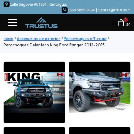
Calle Segovia #01961, Rancagua.
+569 5859 2824 |
ventas@trustus.cl
$
0
Inicio
/
Accesorios de exterior
/
Parachoques off-road
/
Parachoques Delantero King Ford Ranger 2012-2015