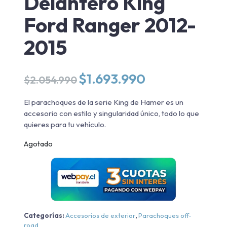
Delantero King
Ford Ranger 2012-
2015
El
El
$
1.693.990
$
2.054.990
precio
precio
original
actual
El parachoques de la serie King de Hamer es un
era:
es:
accesorio con estilo y singularidad único, todo lo que
$2.054.990.
$1.693.990.
quieres para tu vehículo.
Agotado
Categorías:
Accesorios de exterior
,
Parachoques off-
road