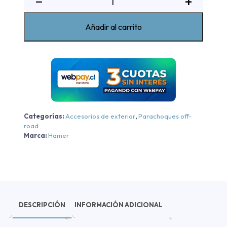
−
+
Delantero
King
Añadir al carrito
Mitsubishi
L200
2019-
2023
cantidad
Categorías:
Accesorios de exterior
,
Parachoques off-
road
Marca:
Hamer
DESCRIPCIÓN
INFORMACIÓN ADICIONAL