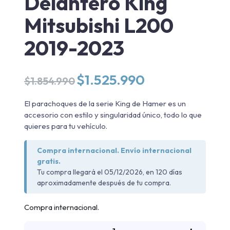
Delantero King
Mitsubishi L200
2019-2023
El
El
$
1.525.990
$
1.854.990
precio
precio
original
actual
El parachoques de la serie King de Hamer es un
era:
es:
accesorio con estilo y singularidad único, todo lo que
$1.854.990.
$1.525.990.
quieres para tu vehículo.
Compra internacional. Envío internacional
gratis.
Tu compra llegará el 05/12/2026, en 120 días
aproximadamente después de tu compra.
Compra internacional.
Parachoques