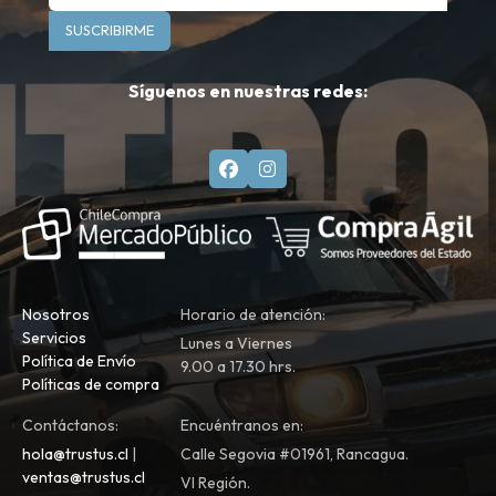
SUSCRIBIRME
Síguenos en nuestras redes:
Nosotros
Horario de atención:
Servicios
Lunes a Viernes
Política de Envío
9.00 a 17.30 hrs.
Políticas de compra
Contáctanos:
Encuéntranos en:
hola@trustus.cl
|
Calle Segovia #01961, Rancagua.
ventas@trustus.cl
VI Región.