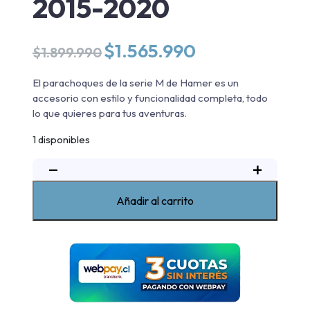
2015-2020
El
El
$
1.565.990
$
1.899.990
precio
precio
original
actual
El parachoques de la serie M de Hamer es un
era:
es:
accesorio con estilo y funcionalidad completa, todo
$1.899.990.
$1.565.990.
lo que quieres para tus aventuras.
1 disponibles
−
+
Parachoques
Delantero
Serie-
Añadir al carrito
M
Nissan
NP300
2015-
2020
cantidad