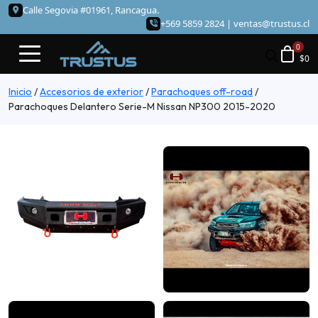
Calle Segovia #01961, Rancagua.
+569 5859 2824 |
ventas@trustus.cl
$
0
Inicio
/
Accesorios de exterior
/
Parachoques off-road
/
Parachoques Delantero Serie-M Nissan NP300 2015-2020