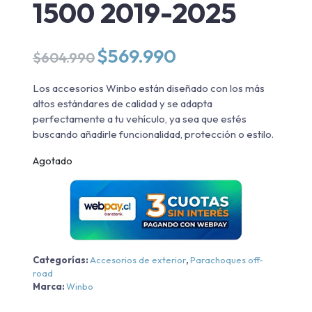
1500 2019-2025
El
El
$
569.990
$
604.990
precio
precio
original
actual
Los accesorios Winbo están diseñado con los más
era:
es:
altos estándares de calidad y se adapta
$604.990.
$569.990.
perfectamente a tu vehículo, ya sea que estés
buscando añadirle funcionalidad, protección o estilo.
Agotado
Categorías:
Accesorios de exterior
,
Parachoques off-
road
Marca:
Winbo