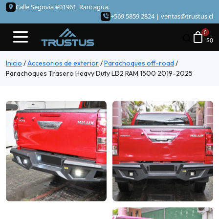
Calle Segovia #01961, Rancagua.
+569 5859 2824 |
ventas@trustus.cl
$
0
Inicio
/
Accesorios de exterior
/
Parachoques off-road
/
Parachoques Trasero Heavy Duty LD2 RAM 1500 2019-2025