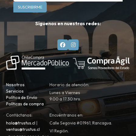
SUSCRIBIRME
Síguenos en nuestras redes:
Nosotros
Horario de atención:
Servicios
Lunes a Viernes
Política de Envío
9.00 a 17.30 hrs.
Políticas de compra
Contáctanos:
Encuéntranos en:
hola@trustus.cl
|
Calle Segovia #01961, Rancagua.
ventas@trustus.cl
VI Región.