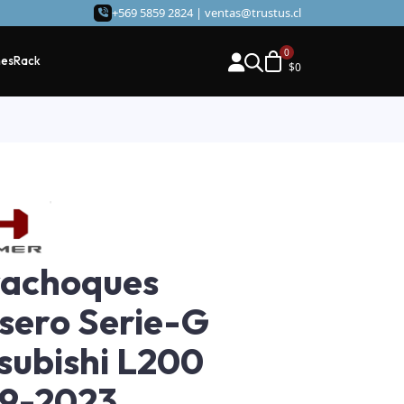
+569 5859 2824 |
ventas@trustus.cl
hes
Rack
$
0
rachoques
sero Serie-G
subishi L200
19-2023