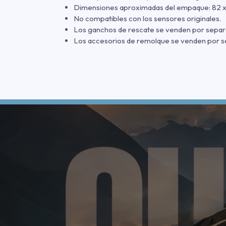
Dimensiones aproximadas del empaque: 82 x 
No compatibles con los sensores originales.
Los ganchos de rescate se venden por separ
Los accesorios de remolque se venden por s