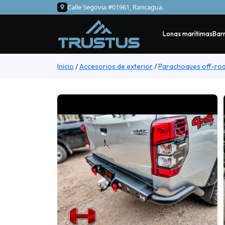
Calle Segovia #01961, Rancagua.
Lonas marítimas
Barr
Inicio
/
Accesorios de exterior
/
Parachoques off-ro