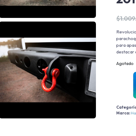
$
1.009
Revolucio
parachoqu
para apas
destacar 
Agotado
Categorí
Marca:
Ha