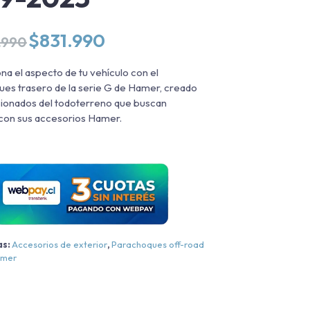
El
El
$
831.990
.990
precio
precio
original
actual
na el aspecto de tu vehículo con el
era:
es:
es trasero de la serie G de Hamer, creado
$1.009.990.
$831.990.
ionados del todoterreno que buscan
con sus accesorios Hamer.
as:
Accesorios de exterior
,
Parachoques off-road
mer