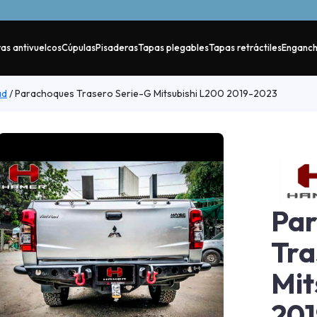
as antivuelcos
Cúpulas
Pisaderas
Tapas plegables
Tapas retráctiles
Enganc
ad
/
Parachoques Trasero Serie-G Mitsubishi L200 2019-2023
Pa
Tra
Mit
20