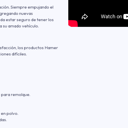
ación. Siempre empujando el
agregando nuevas
da estar seguro de tener los
a su amado vehículo.
isfacción, los productos Hamer
ones difíciles.
la para remolque.
 en polvo.
das.