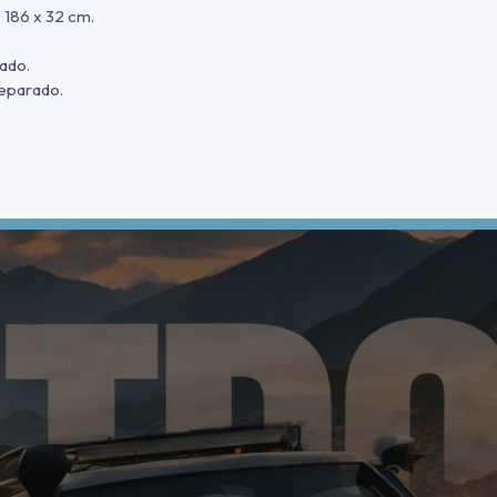
186 x 32 cm.
ado.
eparado.