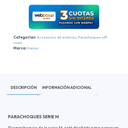
Hilux
2011-
2015
cantidad
Categorías:
Accesorios de exterior
,
Parachoques off-
road
Marca:
Hamer
DESCRIPCIÓN
INFORMACIÓN ADICIONAL
PARACHOQUES SERIE M
El parachoques de la serie M, está diseñado para expresar