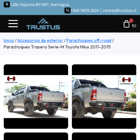
Calle Segovia #01961, Rancagua.
+569 5859 2824 |
ventas@trustus.cl
$
0
Inicio
/
Accesorios de exterior
/
Parachoques off-road
/
Parachoques Trasero Serie-M Toyota Hilux 2011-2015