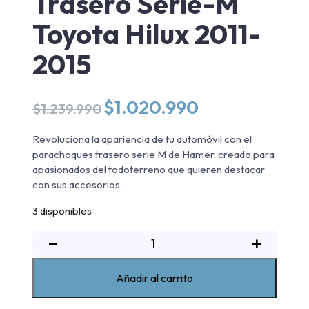
Trasero Serie-M
Toyota Hilux 2011-
2015
El
El
$
1.020.990
$
1.239.990
precio
precio
original
actual
Revoluciona la apariencia de tu automóvil con el
era:
es:
parachoques trasero serie M de Hamer, creado para
$1.239.990.
$1.020.990.
apasionados del todoterreno que quieren destacar
con sus accesorios.
3 disponibles
Parachoques
−
+
Trasero
Serie-
Añadir al carrito
M
Toyota