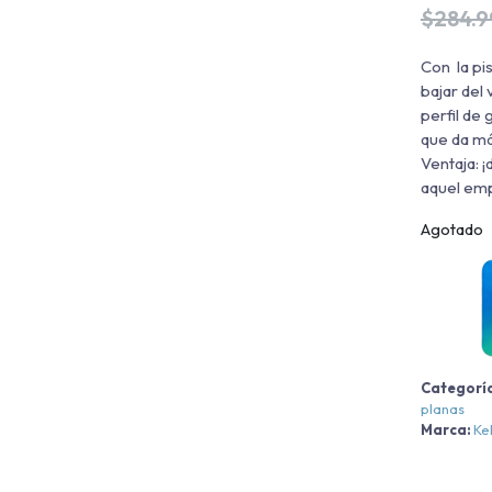
$
284.
Con la pi
bajar del 
perfil de
que da má
Ventaja: 
aquel emp
Agotado
Categorí
planas
Marca:
Ke