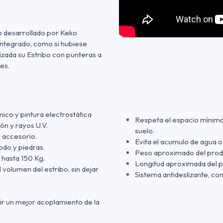
o desarrollado por Keko
integrado, como si hubiese
izada su Estribo con punteras a
es.
ico y pintura electrostática
Respeta el espacio mínimo 
ón y rayos U.V.
suelo.
l accesorio.
Evita el acumulo de agua o
lodo y piedras.
Peso aproximado del produc
 hasta 150 Kg.
Longitud aproximada del p
volumen del estribo, sin dejar
Sistema antideslizante, con
ir un mejor acoplamiento de la