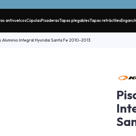
as antivuelcos
Cúpulas
Pisaderas
Tapas plegables
Tapas retráctiles
Enganc
 Aluminio Integral Hyundai Santa Fe 2010-2013
Pis
Int
San