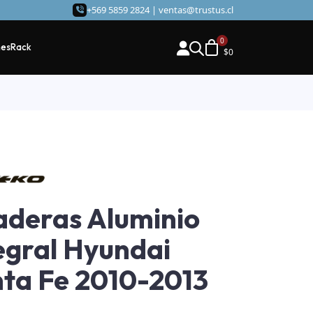
+569 5859 2824 |
ventas@trustus.cl
hes
Rack
$
0
aderas Aluminio
egral Hyundai
ta Fe 2010-2013