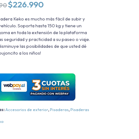
El
El
$
226.990
990
precio
precio
original
actual
sadera Keko es mucho más fácil de subir y
era:
es:
vehículo. Soporta hasta 150 kg y tiene un
$284.990.
$226.990.
 goma en toda la extensión de la plataforma
s seguridad y practicidad a su paseo o viaje.
¡disminuye las posibilidades de que usted dé
ujoncito a los niños!
as:
Accesorios de exterior
,
Pisaderas
,
Pisaderas
ko