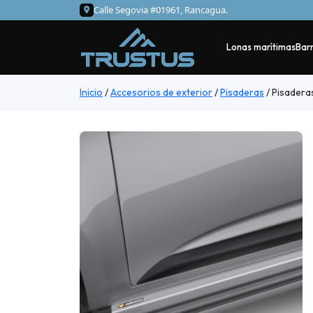
Calle Segovia #01961, Rancagua.
Lonas marítimas
Barr
Inicio
/
Accesorios de exterior
/
Pisaderas
/
Pisaderas