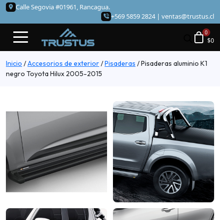
Calle Segovia #01961, Rancagua.
+569 5859 2824 |
ventas@trustus.cl
$
0
Inicio
/
Accesorios de exterior
/
Pisaderas
/
Pisaderas aluminio K1
negro Toyota Hilux 2005-2015