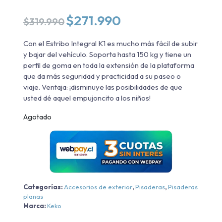
El
El
$
271.990
$
319.990
precio
precio
original
actual
Con el Estribo Integral K1 es mucho más fácil de subir
era:
es:
y bajar del vehículo. Soporta hasta 150 kg y tiene un
$319.990.
$271.990.
perfil de goma en toda la extensión de la plataforma
que da más seguridad y practicidad a su paseo o
viaje. Ventaja: ¡disminuye las posibilidades de que
usted dé aquel empujoncito a los niños!
Agotado
Categorías:
Accesorios de exterior
,
Pisaderas
,
Pisaderas
planas
Marca:
Keko