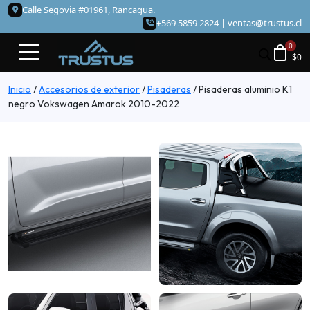
Calle Segovia #01961, Rancagua.
+569 5859 2824 |
ventas@trustus.cl
$
0
Inicio
/
Accesorios de exterior
/
Pisaderas
/
Pisaderas aluminio K1
negro Vokswagen Amarok 2010-2022