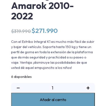
Amarok 2010-
2022
El
El
$
271.990
$
319.990
precio
precio
original
actual
Con el Estribo Integral K1 es mucho más fácil de subir
era:
es:
y bajar del vehículo. Soporta hasta 150 kg y tiene un
$319.990.
$271.990.
perfil de goma en toda la extensión de la plataforma
que da más seguridad y practicidad a su paseo o
viaje. Ventaja: ¡disminuye las posibilidades de que
usted dé aquel empujoncito a los niños!
6 disponibles
Pisaderas
−
+
aluminio
K1
Añadir al carrito
negro