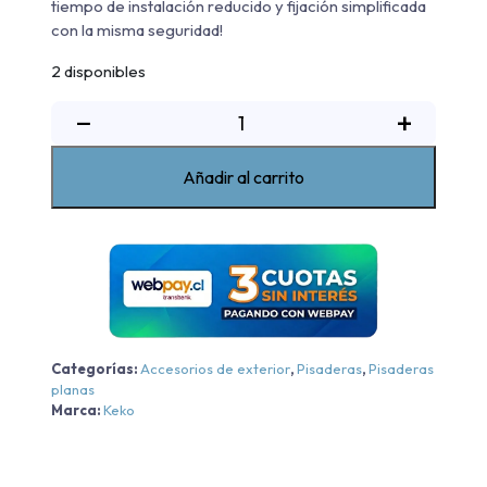
tiempo de instalación reducido y fijación simplificada
con la misma seguridad!
2 disponibles
Pisaderas
−
+
My
Road
Añadir al carrito
Ford
F150
2015-
2022
cantidad
Categorías:
Accesorios de exterior
,
Pisaderas
,
Pisaderas
planas
Marca:
Keko