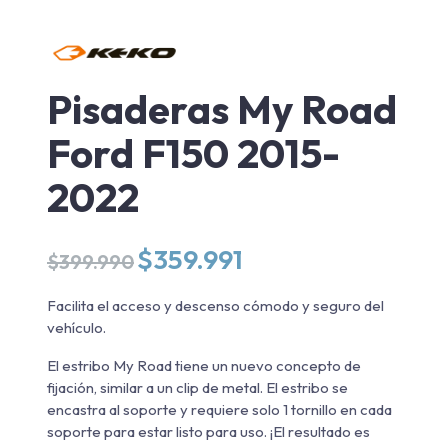
Pisaderas My Road
Ford F150 2015-
2022
El
El
$
359.991
$
399.990
precio
precio
original
actual
Facilita el acceso y descenso cómodo y seguro del
era:
es:
vehículo.
$399.990.
$359.991.
El estribo My Road tiene un nuevo concepto de
fijación, similar a un clip de metal. El estribo se
encastra al soporte y requiere solo 1 tornillo en cada
soporte para estar listo para uso. ¡El resultado es