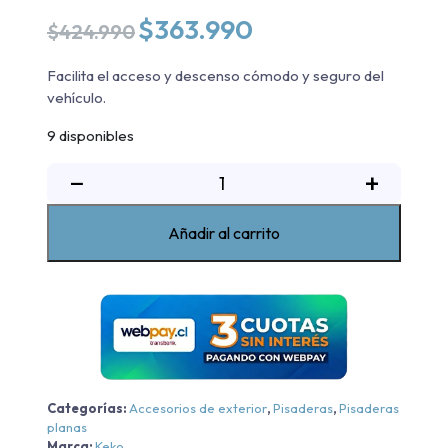
El
El
$
363.990
$
424.990
precio
precio
original
actual
Facilita el acceso y descenso cómodo y seguro del
era:
es:
vehículo.
$424.990.
$363.990.
9 disponibles
Pisaderas
−
+
My
Road
Añadir al carrito
Mitsubishi
L200
2016-
2022
cantidad
Categorías:
Accesorios de exterior
,
Pisaderas
,
Pisaderas
planas
Marca:
Keko