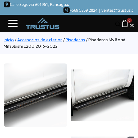
Calle Segovia #01961, Rancagua.
+569 5859 2824 |
ventas@trustus.cl
$
0
Inicio
/
Accesorios de exterior
/
Pisaderas
/
Pisaderas My Road
Mitsubishi L200 2016-2022