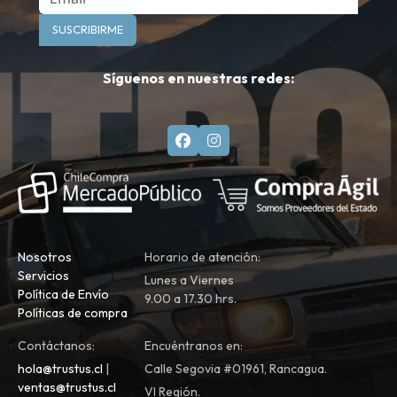
SUSCRIBIRME
Síguenos en nuestras redes:
Nosotros
Horario de atención:
Servicios
Lunes a Viernes
Política de Envío
9.00 a 17.30 hrs.
Políticas de compra
Contáctanos:
Encuéntranos en:
hola@trustus.cl
|
Calle Segovia #01961, Rancagua.
ventas@trustus.cl
VI Región.