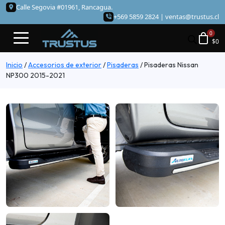
Calle Segovia #01961, Rancagua.
+569 5859 2824 |
ventas@trustus.cl
$
0
Inicio
/
Accesorios de exterior
/
Pisaderas
/
Pisaderas Nissan
NP300 2015-2021