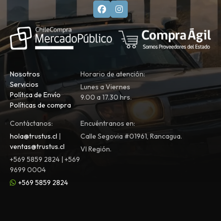
Nosotros
Horario de atención:
Servicios
Lunes a Viernes
Política de Envío
9.00 a 17.30 hrs.
Políticas de compra
Contáctanos:
Encuéntranos en:
hola@trustus.cl
|
Calle Segovia #01961, Rancagua.
ventas@trustus.cl
VI Región.
+569 5859 2824 | +569
9699 0004
+569 5859 2824