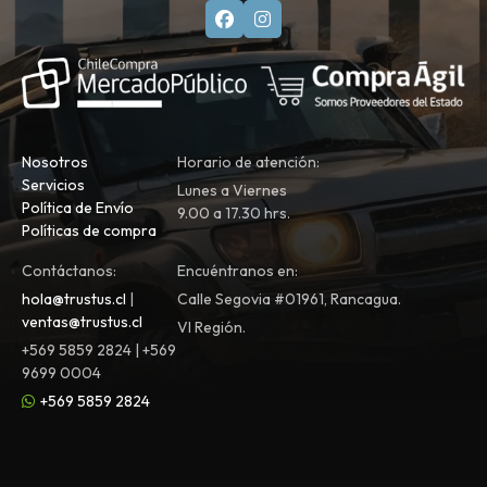
Nosotros
Horario de atención:
Servicios
Lunes a Viernes
Política de Envío
9.00 a 17.30 hrs.
Políticas de compra
Contáctanos:
Encuéntranos en:
hola@trustus.cl
|
Calle Segovia #01961, Rancagua.
ventas@trustus.cl
VI Región.
+569 5859 2824 | +569
9699 0004
+569 5859 2824