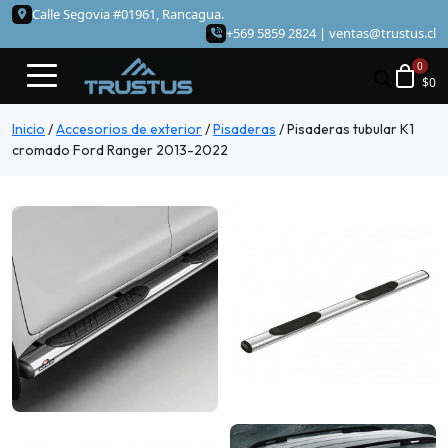
Calle Segovia #01961, Rancagua.
+569 5859 2824 |
ventas@trustus.cl
$
0
Inicio
/
Accesorios de exterior
/
Pisaderas
/
Pisaderas tubular K1
cromado Ford Ranger 2013-2022