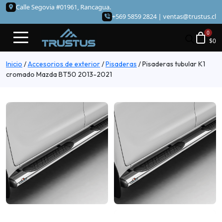
Calle Segovia #01961, Rancagua.
+569 5859 2824 |
ventas@trustus.cl
$
0
Inicio
/
Accesorios de exterior
/
Pisaderas
/
Pisaderas tubular K1
cromado Mazda BT50 2013-2021