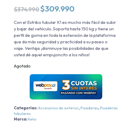
El
El
$
309.990
$
374.990
precio
precio
original
actual
Con el Estribo tubular K1 es mucho más fácil de subir
era:
es:
y bajar del vehículo. Soporta hasta 150 kg y tiene un
$374.990.
$309.990.
perfil de goma en toda la extensión de la plataforma
que da más seguridad y practicidad a su paseo o
viaje. Ventaja: ¡disminuye las posibilidades de que
usted dé aquel empujoncito a los niños!
Agotado
Categorías:
Accesorios de exterior
,
Pisaderas
,
Pisaderas
tubulares
Marca:
Keko