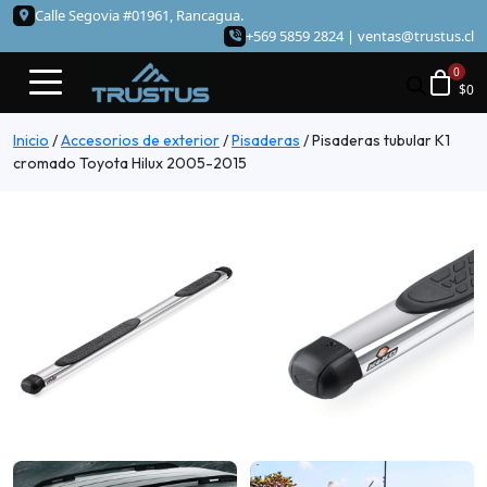
Calle Segovia #01961, Rancagua.
+569 5859 2824 |
ventas@trustus.cl
$
0
Inicio
/
Accesorios de exterior
/
Pisaderas
/
Pisaderas tubular K1
cromado Toyota Hilux 2005-2015