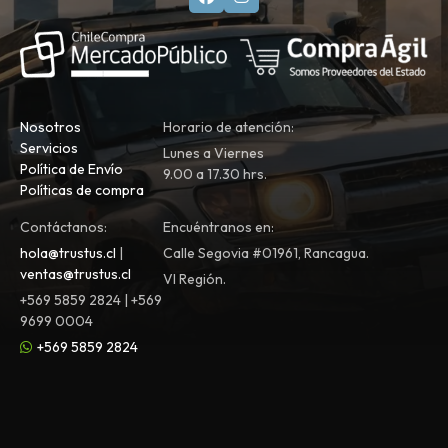
Nosotros
Horario de atención:
Servicios
Lunes a Viernes
Política de Envío
9.00 a 17.30 hrs.
Políticas de compra
Contáctanos:
Encuéntranos en:
hola@trustus.cl
|
Calle Segovia #01961, Rancagua.
ventas@trustus.cl
VI Región.
+569 5859 2824 | +569
9699 0004
+569 5859 2824