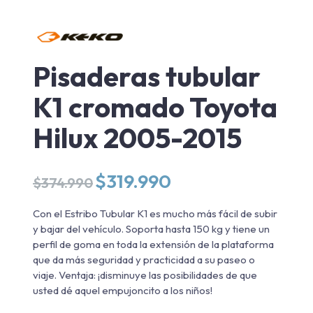
Pisaderas tubular
K1 cromado Toyota
Hilux 2005-2015
El
El
$
319.990
$
374.990
precio
precio
original
actual
Con el Estribo Tubular K1 es mucho más fácil de subir
era:
es:
y bajar del vehículo. Soporta hasta 150 kg y tiene un
$374.990.
$319.990.
perfil de goma en toda la extensión de la plataforma
que da más seguridad y practicidad a su paseo o
viaje. Ventaja: ¡disminuye las posibilidades de que
usted dé aquel empujoncito a los niños!