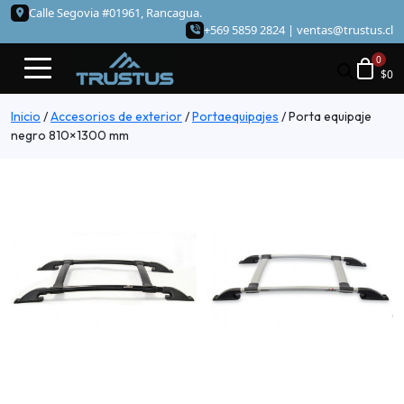
Calle Segovia #01961, Rancagua.
+569 5859 2824 |
ventas@trustus.cl
$
0
Inicio
/
Accesorios de exterior
/
Portaequipajes
/
Porta equipaje
negro 810×1300 mm