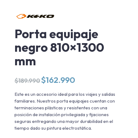
Porta equipaje
negro 810×1300
mm
El
El
$
162.990
$
189.990
precio
precio
original
actual
Este es un accesorio ideal para los viajes y salidas
era:
es:
familiares. Nuestros porta equipajes cuentan con
$189.990.
$162.990.
terminaciones plásticas y resistentes con una
posición de instalación privilegiada y fijaciones
seguras entregando una mayor durabilidad en el
tiempo dado su pintura electrostática.