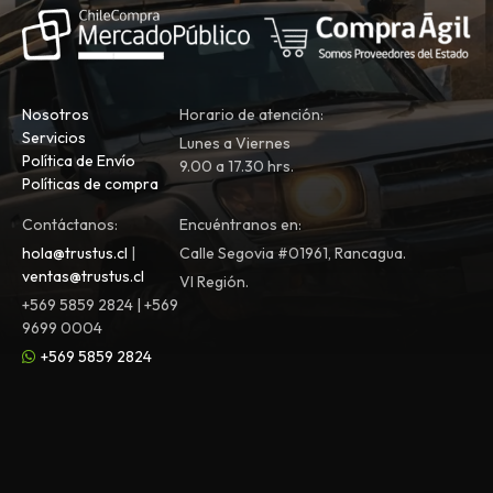
Nosotros
Horario de atención:
Servicios
Lunes a Viernes
Política de Envío
9.00 a 17.30 hrs.
Políticas de compra
Contáctanos:
Encuéntranos en:
hola@trustus.cl
|
Calle Segovia #01961, Rancagua.
ventas@trustus.cl
VI Región.
+569 5859 2824 | +569
9699 0004
+569 5859 2824