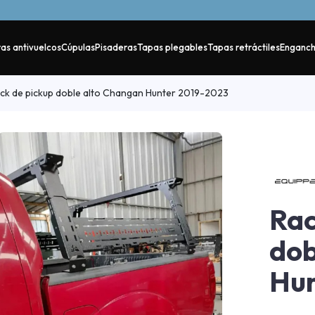
as antivuelcos
Cúpulas
Pisaderas
Tapas plegables
Tapas retráctiles
Enganc
ck de pickup doble alto Changan Hunter 2019-2023
Rac
dob
Hun