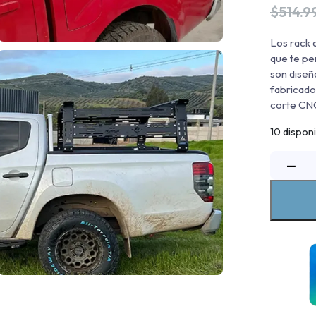
$
514.9
Los rack 
que te pe
son diseñ
fabricado
corte CNC
10 dispon
−
p
d
a
H
2
c