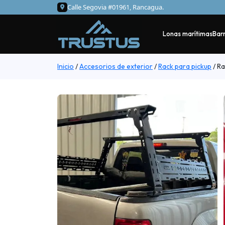
Calle Segovia #01961, Rancagua.
Lonas marítimas
Barr
Inicio
/
Accesorios de exterior
/
Rack para pickup
/
Ra