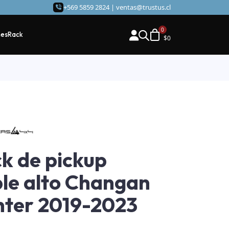
+569 5859 2824 |
ventas@trustus.cl
hes
Rack
$
0
k de pickup
le alto Changan
ter 2019-2023