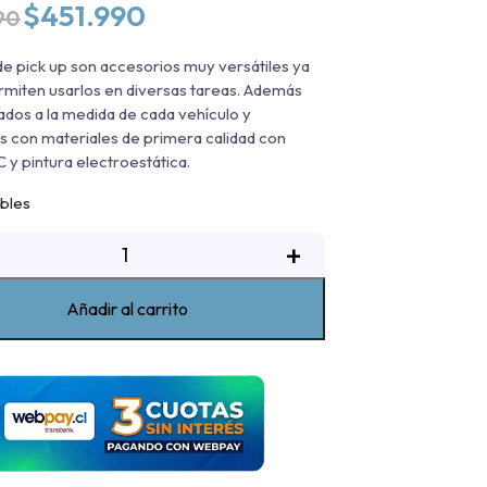
El
El
$
451.990
90
precio
precio
original
actual
de pick up son accesorios muy versátiles ya
era:
es:
rmiten usarlos en diversas tareas. Además
$514.990.
$451.990.
ados a la medida de cada vehículo y
s con materiales de primera calidad con
 y pintura electroestática.
ibles
Rack
+
de
ickup
Añadir al carrito
oble
lto
Changan
unter
019-
2023
antidad