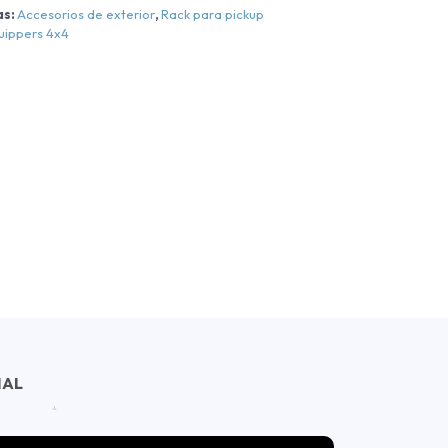
as:
Accesorios de exterior
,
Rack para pickup
uippers 4x4
NAL