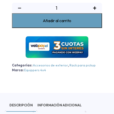
Rack
−
+
de
pickup
Añadir al carrito
doble
alto
Ford
Ranger
2012-
2023
cantidad
Categorías:
Accesorios de exterior
,
Rack para pickup
Marca:
Equippers 4x4
DESCRIPCIÓN
INFORMACIÓN ADICIONAL