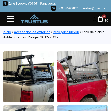
Calle Segovia #01961, Rancagua.
+569 5859 2824 |
ventas@trustus.cl
$
0
Inicio
/
Accesorios de exterior
/
Rack para pickup
/
Rack de pickup
doble alto Ford Ranger 2012-2023