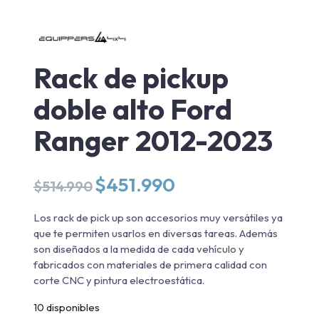
Rack de pickup
doble alto Ford
Ranger 2012-2023
El
El
$
451.990
$
514.990
precio
precio
original
actual
Los rack de pick up son accesorios muy versátiles ya
era:
es:
que te permiten usarlos en diversas tareas. Además
$514.990.
$451.990.
son diseñados a la medida de cada vehículo y
fabricados con materiales de primera calidad con
corte CNC y pintura electroestática.
10 disponibles