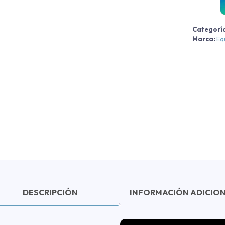
2
Categorí
c
Marca:
Eq
DESCRIPCIÓN
INFORMACIÓN ADICIO