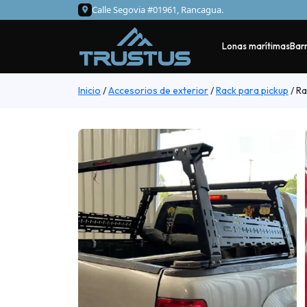
Calle Segovia #01961, Rancagua.
Lonas marítimas
Barr
Inicio
/
Accesorios de exterior
/
Rack para pickup
/
Ra