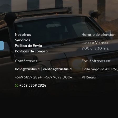
Nosotros
Horario de atención:
Servicios
Lunes a Viernes
Política de Envío
9.00 a 17.30 hrs.
Políticas de compra
Contáctanos:
Encuéntranos en:
hola@trustus.cl
|
ventas@trustus.cl
Calle Segovia #01961
+569 5859 2824 | +569 9699 0004
VI Región.
+569 5859 2824