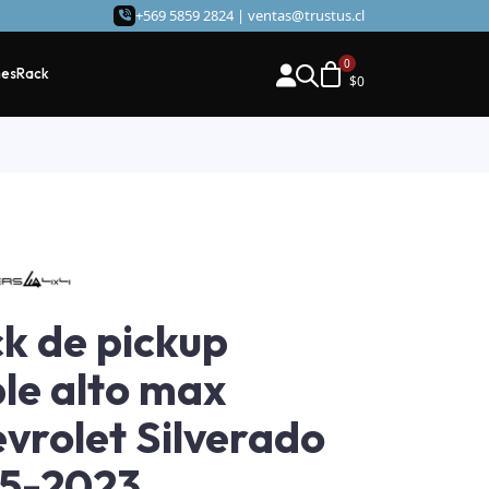
+569 5859 2824 |
ventas@trustus.cl
hes
Rack
$
0
k de pickup
le alto max
vrolet Silverado
15-2023