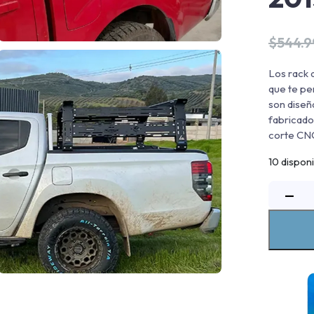
$
544.
Los rack 
que te pe
son diseñ
fabricado
corte CNC
10 dispon
−
p
d
a
C
S