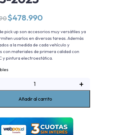
El
El
$
478.990
990
precio
precio
original
actual
de pick up son accesorios muy versátiles ya
era:
es:
rmiten usarlos en diversas tareas. Además
$544.990.
$478.990.
ados a la medida de cada vehículo y
s con materiales de primera calidad con
 y pintura electroestática.
ibles
Rack
+
de
ickup
Añadir al carrito
oble
lto
max
hevrolet
ilverado