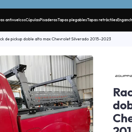
as antivuelcos
Cúpulas
Pisaderas
Tapas plegables
Tapas retráctiles
Enganc
ck de pickup doble alto max Chevrolet Silverado 2015-2023
Rac
dob
Che
20