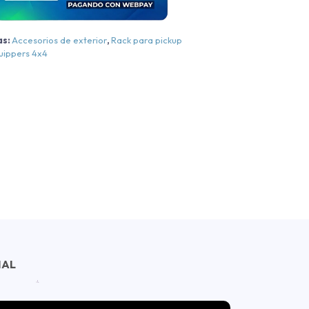
015-
2023
as:
Accesorios de exterior
,
Rack para pickup
antidad
uippers 4x4
NAL