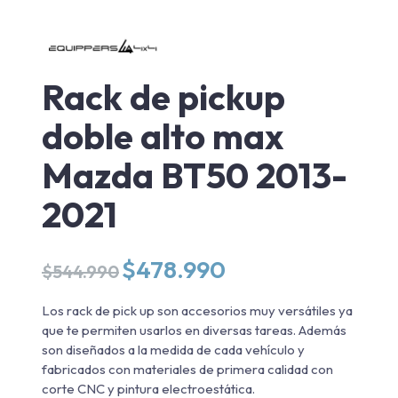
Rack de pickup
doble alto max
Mazda BT50 2013-
2021
El
El
$
478.990
$
544.990
precio
precio
original
actual
Los rack de pick up son accesorios muy versátiles ya
era:
es:
que te permiten usarlos en diversas tareas. Además
$544.990.
$478.990.
son diseñados a la medida de cada vehículo y
fabricados con materiales de primera calidad con
corte CNC y pintura electroestática.