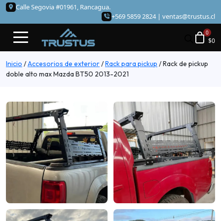
Calle Segovia #01961, Rancagua.
+569 5859 2824 |
ventas@trustus.cl
$
0
Inicio
/
Accesorios de exterior
/
Rack para pickup
/
Rack de pickup
doble alto max Mazda BT50 2013-2021