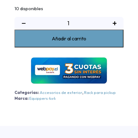
10 disponibles
Rack
−
+
de
pickup
Añadir al carrito
doble
alto
max
Mazda
BT50
2013-
2021
Categorías:
Accesorios de exterior
,
Rack para pickup
cantidad
Marca:
Equippers 4x4