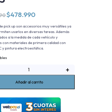
El
El
$
478.990
990
precio
precio
original
actual
de pick up son accesorios muy versátiles ya
era:
es:
rmiten usarlos en diversas tareas. Además
$544.990.
$478.990.
ados a la medida de cada vehículo y
s con materiales de primera calidad con
 y pintura electroestática.
ibles
Rack
+
de
ickup
Añadir al carrito
oble
lto
max
oyota
ilux