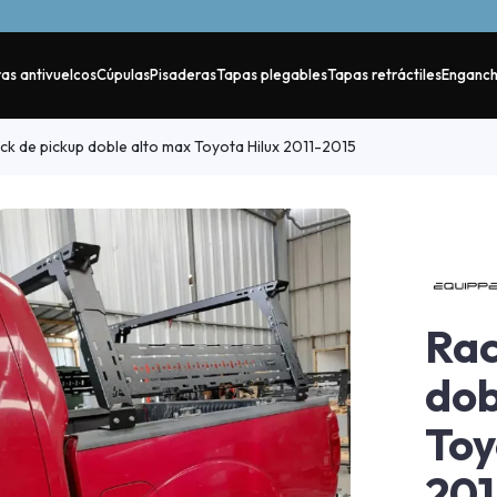
as antivuelcos
Cúpulas
Pisaderas
Tapas plegables
Tapas retráctiles
Enganc
ck de pickup doble alto max Toyota Hilux 2011-2015
Rac
dob
Toy
201