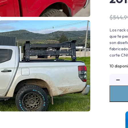
$
544.
Los rack 
que te pe
son diseñ
fabricado
corte CNC
10 dispon
−
p
d
a
T
H