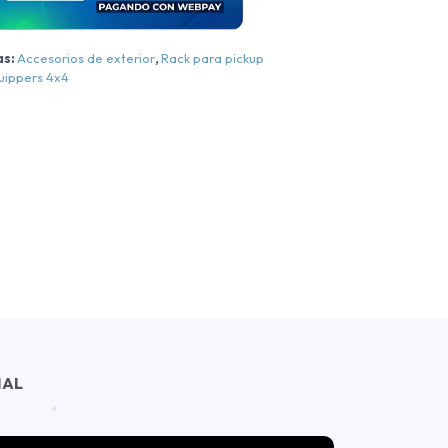
011-
015
as:
Accesorios de exterior
,
Rack para pickup
antidad
uippers 4x4
NAL