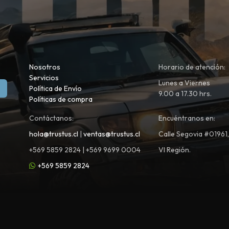
Nosotros
Horario de atención:
Servicios
Lunes a Viernes
Política de Envío
9.00 a 17.30 hrs.
Políticas de compra
Contáctanos:
Encuéntranos en:
hola@trustus.cl
|
ventas@trustus.cl
Calle Segovia #01961
+569 5859 2824 | +569 9699 0004
VI Región.
+569 5859 2824