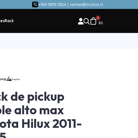
+569 5859 2824 |
ventas@trustus.cl
hes
Rack
$
0
k de pickup
le alto max
ota Hilux 2011-
5