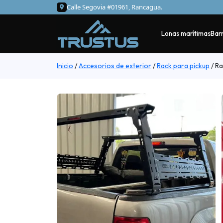
Calle Segovia #01961, Rancagua.
Lonas marítimas
Barr
Inicio
/
Accesorios de exterior
/
Rack para pickup
/
Ra