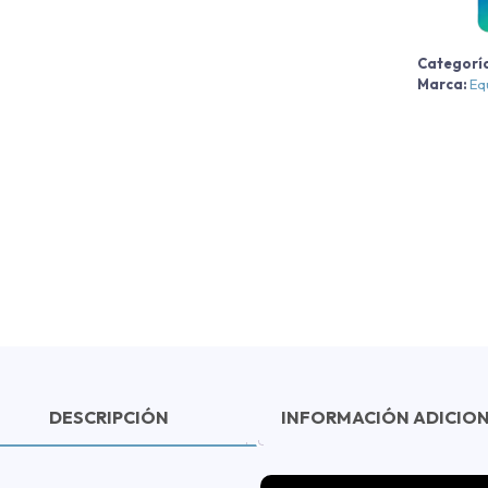
2
2
Categorí
c
Marca:
Eq
DESCRIPCIÓN
INFORMACIÓN ADICIO