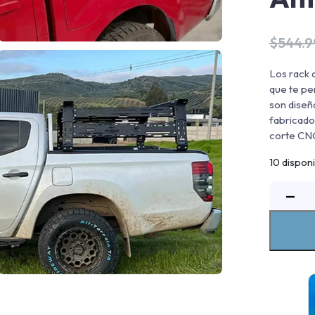
$
544.
Los rack 
que te pe
son diseñ
fabricado
corte CNC
10 dispon
−
p
d
a
V