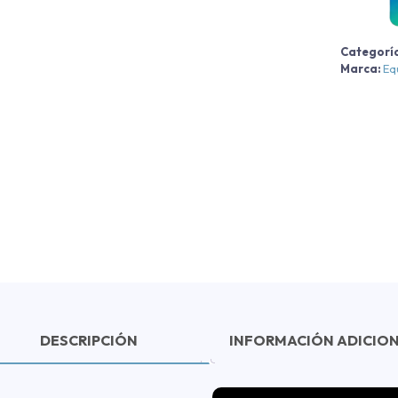
2
Categorí
c
Marca:
Eq
DESCRIPCIÓN
INFORMACIÓN ADICIO