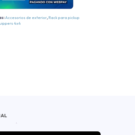
010-
2023
as:
Accesorios de exterior
,
Rack para pickup
antidad
uippers 4x4
NAL