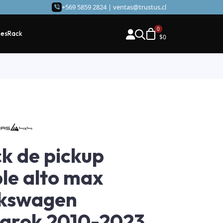
+569 5859 2824 |
ventas@trustus.cl
hes
Rack
$
0
k de pickup
le alto max
lkswagen
arok 2010-2023