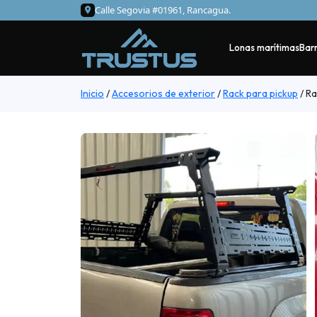
Calle Segovia #01961, Rancagua.
Lonas marítimas
Barr
Inicio
/
Accesorios de exterior
/
Rack para pickup
/
Ra