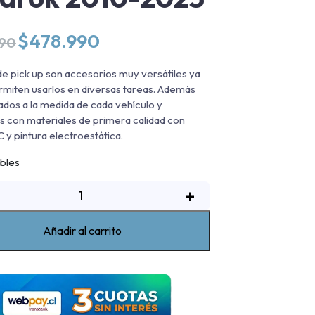
El
El
$
478.990
990
precio
precio
original
actual
de pick up son accesorios muy versátiles ya
era:
es:
rmiten usarlos en diversas tareas. Además
$544.990.
$478.990.
ados a la medida de cada vehículo y
s con materiales de primera calidad con
 y pintura electroestática.
ibles
Rack
+
de
ickup
Añadir al carrito
oble
lto
max
olkswagen
Amarok