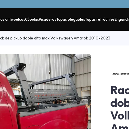
as antivuelcos
Cúpulas
Pisaderas
Tapas plegables
Tapas retráctiles
Enganc
ck de pickup doble alto max Volkswagen Amarok 2010-2023
Rac
dob
Vo
Am