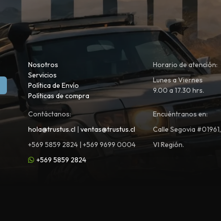
Nosotros
Horario de atención:
Servicios
Lunes a Viernes
Política de Envío
9.00 a 17.30 hrs.
Políticas de compra
Contáctanos:
Encuéntranos en:
hola@trustus.cl
|
ventas@trustus.cl
Calle Segovia #01961
+569 5859 2824 | +569 9699 0004
VI Región.
+569 5859 2824