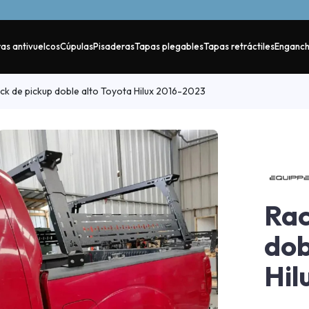
as antivuelcos
Cúpulas
Pisaderas
Tapas plegables
Tapas retráctiles
Enganc
ck de pickup doble alto Toyota Hilux 2016-2023
Rac
dob
Hil