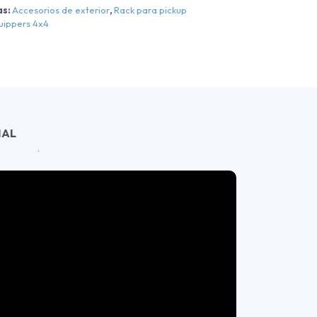
as:
Accesorios de exterior
,
Rack para pickup
uippers 4x4
NAL