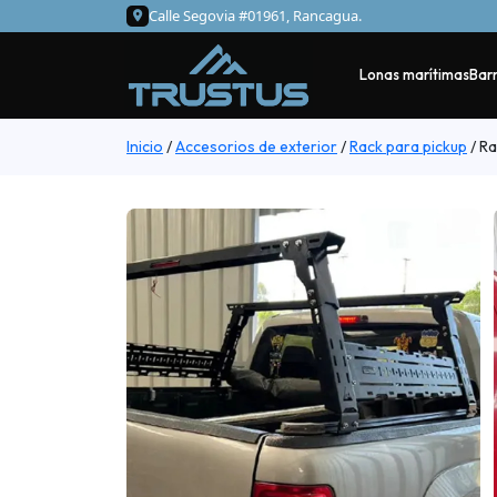
Calle Segovia #01961, Rancagua.
Lonas marítimas
Barr
Inicio
/
Accesorios de exterior
/
Rack para pickup
/
Ra