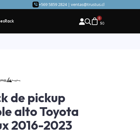
+569 5859 2824 |
ventas@trustus.cl
hes
Rack
$
0
k de pickup
le alto Toyota
ux 2016-2023