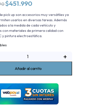
El
El
$
451.990
90
precio
precio
original
actual
de pick up son accesorios muy versátiles ya
era:
es:
rmiten usarlos en diversas tareas. Además
$514.990.
$451.990.
ados a la medida de cada vehículo y
s con materiales de primera calidad con
 y pintura electroestática.
ibles
Rack
+
de
ickup
Añadir al carrito
oble
lto
oyota
ilux
016-
2023
antidad