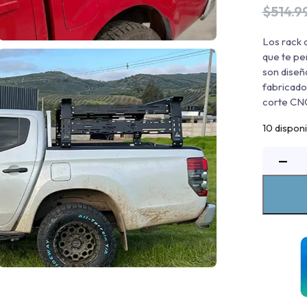
$
514.9
Los rack 
que te pe
son diseñ
fabricado
corte CNC
10 dispon
−
p
d
a
T
H
2
c