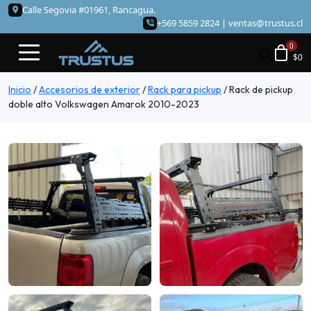
Calle Segovia #01961, Rancagua.
+569 5859 2824 |
ventas@trustus.cl
$
0
Inicio
/
Accesorios de exterior
/
Rack para pickup
/
Rack de pickup
doble alto Volkswagen Amarok 2010-2023