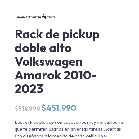
Rack de pickup
doble alto
Volkswagen
Amarok 2010-
2023
El
El
$
451.990
$
514.990
precio
precio
original
actual
Los rack de pick up son accesorios muy versátiles ya
era:
es:
que te permiten usarlos en diversas tareas. Además
$514.990.
$451.990.
son diseñados a la medida de cada vehículo y