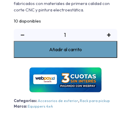
fabricados con materiales de primera calidad con
corte CNC y pintura electroestática.
10 disponibles
Rack
−
+
de
pickup
Añadir al carrito
doble
alto
Volkswagen
Amarok
2010-
2023
cantidad
Categorías:
Accesorios de exterior
,
Rack para pickup
Marca:
Equippers 4x4