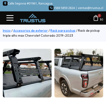
Calle Segovia #01961, Rancagua.
+569 5859 2824 |
ventas@trustus.cl
$
0
Inicio
/
Accesorios de exterior
/
Rack para pickup
/
Rack de pickup
triple alto max Chevrolet Colorado 2019-2023