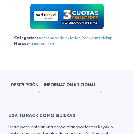
max
Chevrolet
Colorado
2019-
2023
Categorías:
Accesorios de exterior
,
Rack para pickup
cantidad
Marca:
Equippers 4x4
DESCRIPCIÓN
INFORMACIÓN ADICIONAL
USA TU RACK COMO QUIERAS
Usalo para instalar una carpa, transportar tus kayak o
tablas, cargar materiales de construcción, llevar el