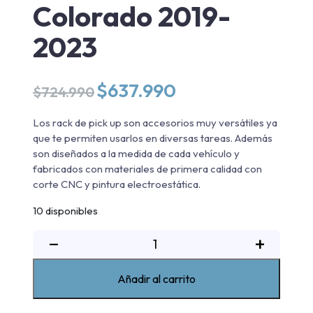
Colorado 2019-
2023
El
El
$
637.990
$
724.990
precio
precio
original
actual
Los rack de pick up son accesorios muy versátiles ya
era:
es:
que te permiten usarlos en diversas tareas. Además
$724.990.
$637.990.
son diseñados a la medida de cada vehículo y
fabricados con materiales de primera calidad con
corte CNC y pintura electroestática.
10 disponibles
Rack
−
+
de
pickup
Añadir al carrito
triple
alto